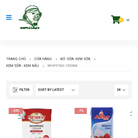
0
.
TRANG CHỦ
CỬA HÀNG
BƠ- SỮA- KEM SỮA
KEM SỮA - KEM NẤU
WHIPPING CREAM
FILTER
-24%
-7%