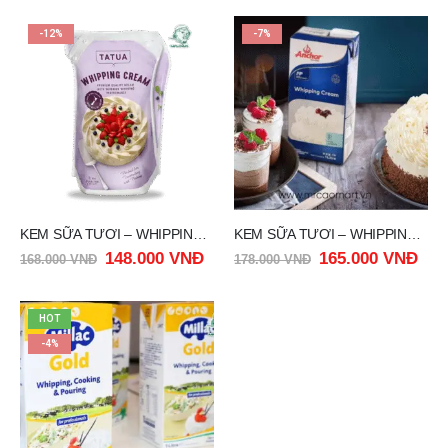
-12%
-7%
KEM SỮA TƯƠI – WHIPPING CREAM 36% TATUA 1 LÍT
KEM SỮA TƯƠI – WHIPPING CREAM ANCHOR 1 LIT
148.000
VNĐ
165.000
VNĐ
168.000
VNĐ
178.000
VNĐ
HOT
-4%