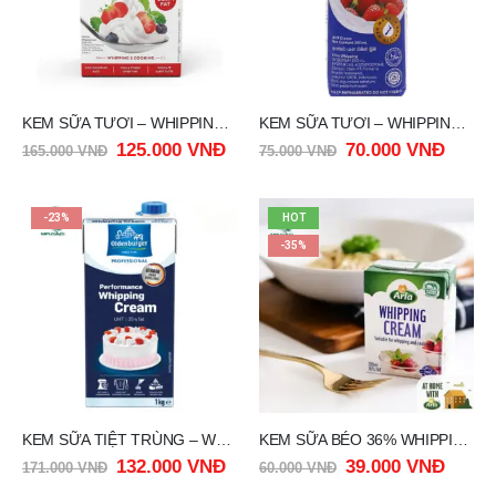
KEM SỮA TƯƠI – WHIPPING CREAM 35,1 % PRESIDENT 1LIT
KEM SỮA TƯƠI – WHIPPING CREAM ANCHOR 250ML
125.000
VNĐ
70.000
VNĐ
165.000
VNĐ
75.000
VNĐ
-23%
HOT
-35%
KEM SỮA TIỆT TRÙNG – WHIPPING CREAM OLDENBURGER 35% FAT 1 LIT
KEM SỮA BÉO 36% WHIPPING CREAM ARLA DENMARK 200ml
132.000
VNĐ
39.000
VNĐ
171.000
VNĐ
60.000
VNĐ