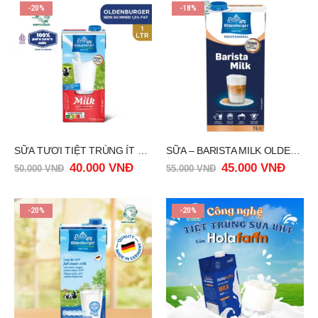
-20%
-18%
SỮA TƯƠI TIỆT TRÙNG ÍT BÉO – SKIMMILK OLDENBURGER 1LIT
SỮA – BARISTA MILK OLDENBURGER 1LIT
40.000
VNĐ
45.000
VNĐ
50.000
VNĐ
55.000
VNĐ
-20%
-20%