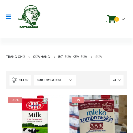
0
.
TRANG CHỦ
CỬA HÀNG
BƠ- SỮA- KEM SỮA
SỮA
FILTER
-15%
-7%