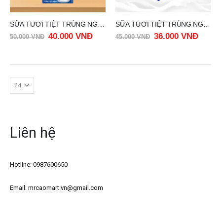
SỮA TƯƠI TIỆT TRÙNG NGUYÊN KEM – FULLCREAM OLDENBURGER 1LIT
SỮA TƯƠI TIỆT TRÙNG NGUYÊN KEM HOLAFARM – 100% SỮA BÒ NGUYÊN ✨ 1LIT
40.000
VNĐ
36.000
VNĐ
50.000
VNĐ
45.000
VNĐ
Liên hệ
Hotline: 0987600650
Email: mrcaomart.vn@gmail.com