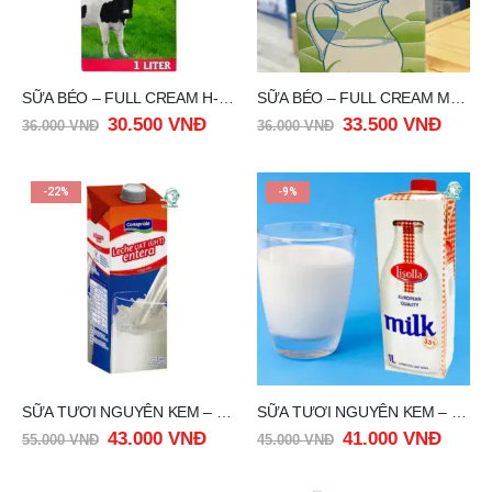
SỮA BÉO – FULL CREAM H-VOLLMILCH MLEKOVITA 3.5% FAT 1 LIT
SỮA BÉO – FULL CREAM MLEKO ZAMBROWSKIE 3.5% FAT 1 LIT
30.500
VNĐ
33.500
VNĐ
36.000
VNĐ
36.000
VNĐ
-22%
-9%
SỮA TƯƠI NGUYÊN KEM – CONAPROLE MILK FULL CREAM URUQUAY 1 LIT
SỮA TƯƠI NGUYÊN KEM – MILK FULLCREAM LISOLLA 1 LIT
43.000
VNĐ
41.000
VNĐ
55.000
VNĐ
45.000
VNĐ