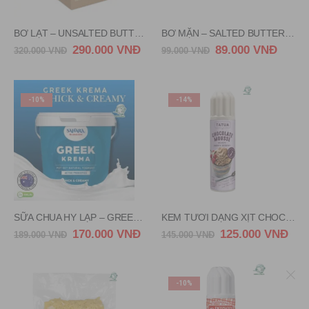
BƠ LẠT – UNSALTED BUTTER MOLKEREI AMMERLAND GERMANY 25KG
BƠ MẶN – SALTED BUTTER IMPERIAL THAI LAND 227G
290.000
VNĐ
89.000
VNĐ
320.000
VNĐ
99.000
VNĐ
-10%
-14%
SỮA CHUA HY LẠP – GREEK YOGHURT SAHARA 2KG
KEM TƯƠI DẠNG XỊT CHOCOLATE – WHIPPED CREAM CHOCOLATE MOUSE TATUA NEWZEALAND 250G
170.000
VNĐ
125.000
VNĐ
189.000
VNĐ
145.000
VNĐ
-10%