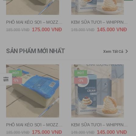
KEM SỮA TƯƠI – WHIPPING CREAM ANKLY 1 LIT
BÁNH NHÂN HỒ ĐÀO VÀ SIRUP LÁ PHONG – MINI MAPLE PECAN
145.000
VNĐ
8.600
VNĐ
149.000
VNĐ
10.700
VNĐ
SẢN PHẨM MỚI NHẤT
Xem Tất Cả
HOT
HOT
-5%
-3%
PHÔ MAI KÉO SỢI – MOZZARELLA MAESTRELLA FRANCE 2,49KG
KEM SỮA TƯƠI – WHIPPING CREAM ANKLY 1 LIT
175.000
VNĐ
145.000
VNĐ
185.000
VNĐ
149.000
VNĐ