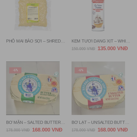
PHÔ MAI BÀO SỢI – SHREDDED CHEDDAR CHEESE ZELACHI 1KG
KEM TƯƠI DẠNG XỊT – WHIPPED CREAM PAYSANBRETON BELGUM 250G
135.000
VNĐ
150.000
VNĐ
-6%
-6%
BƠ MẶN – SALTED BUTTER D’ISIGNY FRANCE 250G
BƠ LẠT – UNSALTED BUTTER D’ISIGNY FRANCE 250G
168.000
VNĐ
168.000
VNĐ
178.000
VNĐ
178.000
VNĐ