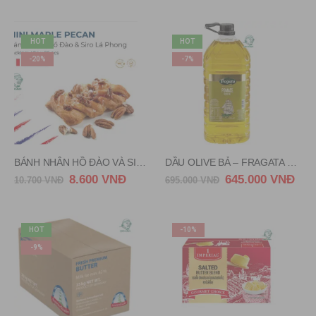
HOT
HOT
-20%
-7%
BÁNH NHÂN HỒ ĐÀO VÀ SIRUP LÁ PHONG – MINI MAPLE PECAN
DẦU OLIVE BẢ – FRAGATA OLIVE OIL POMANCE 5 LIT (PET)
8.600
VNĐ
645.000
VNĐ
10.700
VNĐ
695.000
VNĐ
HOT
-10%
-9%