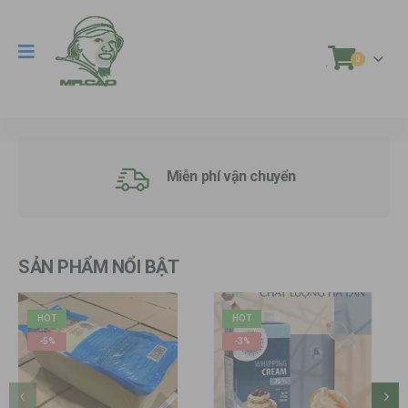
0
.
Miễn phí vận chuyển
SẢN PHẨM NỔI BẬT
HOT
HOT
-3%
-20%