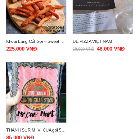
Khoai Lang Cắt Sợi – Sweet Potato Frites 10/10 mm 2,5kg
ĐẾ PIZZA VIỆT NAM
225.000
VNĐ
48.000
VNĐ
68.000
VNĐ
THANH SURIMI VỊ CUA gói 500g ——SURIMI CRAB STICK—
85.000
VNĐ