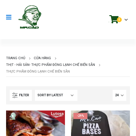
0
.
TRANG CHỦ
CỬA HÀNG
THỊT - HẢI SẢN- THỰC PHẨM ĐÔNG LẠNH CHẾ BIẾN SẴN
THỰC PHẨM ĐÔNG LẠNH CHẾ BIẾN SẴN
FILTER
-29%