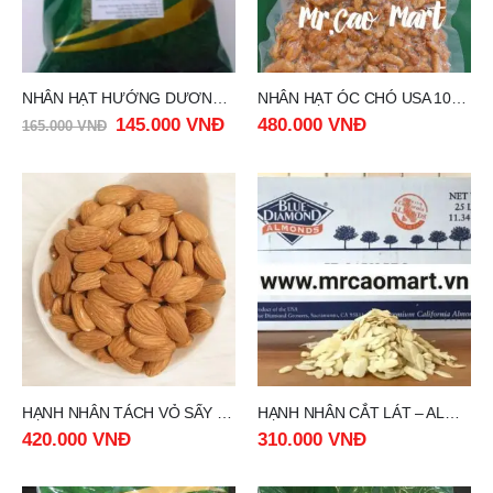
NHÂN HẠT HƯỚNG DƯƠNG – SUNFLOWER SEEDS RUSSIA 1KG
NHÂN HẠT ÓC CHÓ USA 1000gr
145.000
VNĐ
480.000
VNĐ
165.000
VNĐ
HẠNH NHÂN TÁCH VỎ SẤY CHÍN NGUYÊN VỊ NHẬP KHẨU TỪ MỸ túi 1000gr
HẠNH NHÂN CẮT LÁT – ALMOND SLICES 1kg
420.000
VNĐ
310.000
VNĐ