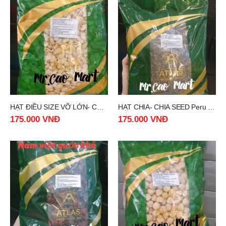
HẠT ĐIỀU SIZE VỠ LỚN- CASHEW NUT SIZE LB gói 1kg
HẠT CHIA- CHIA SEED Peru gói 1kg
175.000
VNĐ
175.000
VNĐ