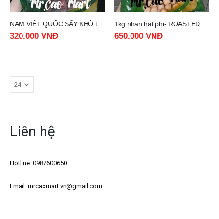
NAM VIỆT QUỐC SẤY KHÔ túi 1kg
1kg nhân hạt phỉ- ROASTED HAZELNUT KERNELS
320.000
VNĐ
650.000
VNĐ
Liên hệ
Hotline: 0987600650
Email: mrcaomart.vn@gmail.com