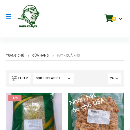
0
.
TRANG CHỦ
CỬA HÀNG
HẠT - QUẢ KHÔ
FILTER
-12%