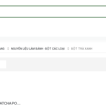
ÀNG
NGUYÊN LIỆU LÀM BÁNH - BỘT CÁC LOẠI
BỘT TRÀ XANH
BỘT TRÀ XANH – MATCHA POWDER MARTIN BAUER 500G