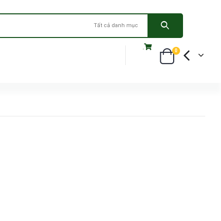
Tất cả danh mục
.
0