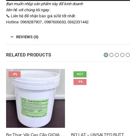
Bạn muốn nhập sản phẩm này để kinh doanh
liên hệ với chúng tôi ngay
:
📞 Liên hệ để nhận báo giá sỉ/lẻ tốt nhất:
Hotline: 0969287907 ; 0987600650; 0362331442
REVIEWS (0)
RELATED PRODUCTS
-4%
HOT
-9%
Bơ Thực Vật Cao Cấp GIOIA Martini Xô 10kg
BƠ LẠT – UNSALTED BUTTER MOLKEREI AMMERLAND GERMANY 25KG