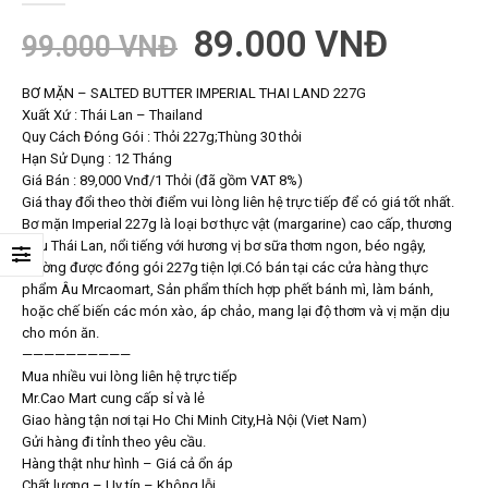
89.000
VNĐ
99.000
VNĐ
BƠ MẶN – SALTED BUTTER IMPERIAL THAI LAND 227G
Xuất Xứ : Thái Lan – Thailand
Quy Cách Đóng Gói : Thỏi 227g;Thùng 30 thỏi
Hạn Sử Dụng : 12 Tháng
Giá Bán : 89,000 Vnđ/1 Thỏi (đã gồm VAT 8%)
Giá thay đổi theo thời điểm vui lòng liên hệ trực tiếp để có giá tốt nhất.
Bơ mặn Imperial 227g là loại bơ thực vật (margarine) cao cấp, thương
hiệu Thái Lan, nổi tiếng với hương vị bơ sữa thơm ngon, béo ngậy,
thường được đóng gói 227g tiện lợi.Có bán tại các cửa hàng thực
phẩm Âu Mrcaomart, Sản phẩm thích hợp phết bánh mì, làm bánh,
hoặc chế biến các món xào, áp chảo, mang lại độ thơm và vị mặn dịu
cho món ăn.
——————————
Mua nhiều vui lòng liên hệ trực tiếp
Mr.Cao Mart cung cấp sỉ và lẻ
Giao hàng tận nơi tại Ho Chi Minh City,Hà Nội (Viet Nam)
Gửi hàng đi tỉnh theo yêu cầu.
Hàng thật như hình – Giá cả ổn áp
Chất lượng – Uy tín – Không lỗi