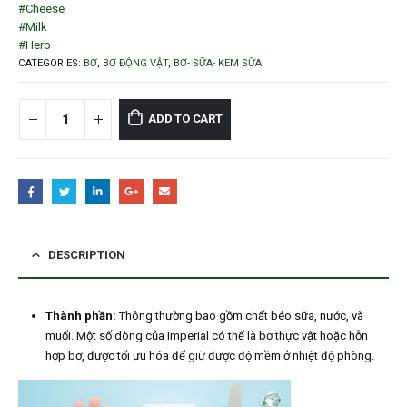
#Cheese
#Milk
#Herb
CATEGORIES:
BƠ
,
BƠ ĐỘNG VẬT
,
BƠ- SỮA- KEM SỮA
ADD TO CART
DESCRIPTION
Thành phần:
Thông thường bao gồm chất béo sữa, nước, và
muối. Một số dòng của Imperial có thể là bơ thực vật hoặc hỗn
hợp bơ, được tối ưu hóa để giữ được độ mềm ở nhiệt độ phòng.