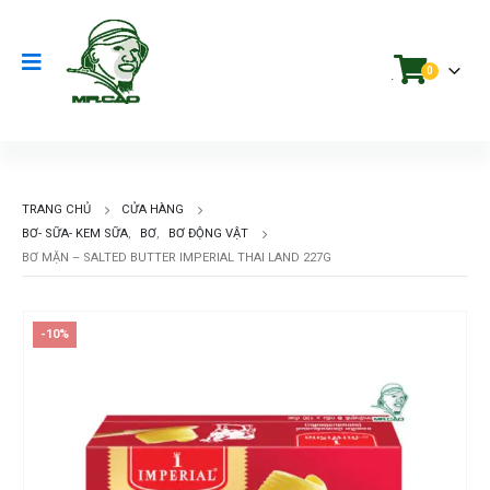
0
.
TRANG CHỦ
CỬA HÀNG
BƠ- SỮA- KEM SỮA
,
BƠ
,
BƠ ĐỘNG VẬT
BƠ MẶN – SALTED BUTTER IMPERIAL THAI LAND 227G
-10%