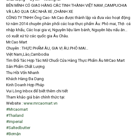
BÊN MÌNH CÓ GIAO HÀNG CÁC TINH THÀNH VIỆT NAM ,CAMPUCHIA
VÀ LÀO QUA CÁC NHÀ XE ,CHÀNH XE
CÔNG TY TNHH Ông Cao- Mr.Cao được thành lập và đưa vào hoạt động
từ năm 2014 chuyên phân phối các loại thực phẩm Âu: Phô mai, Thịt- cá
nhập khẩu, Các loại gia vị, Nguyên liệu làm bánh, Nguyên liệu nấu ăn…
có xuất xứ từ các quốc gia Âu Châu.
Mr.Cao Mart
Chuyên : THỰC PHẨM ÂU, GIA VỊ ÂU.PHÔ MAI…
Việt Nam,Lào,Cambodia
Tìm Đối Tác Hợp Tác Mở Chuổi Cửa Hàng Thực Phẩm Âu MrCao Mart
Sản Phẩm Chất Lượng
Thu Hồi Vốn Nhanh
Khách Hàng Đa Dạng
Kinh Doanh Hợp Pháp
Vui Lòng Inbox để biết thêm chi tiết
Tham khảo giá bán chính thức tại:
Website :
www.mrcaomart.vn
#Mrcaomart
#Thailand
#Imperial
#Saltedbutter
#Bơmặn