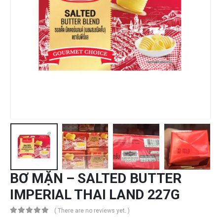
BƠ MẶN – SALTED BUTTER
IMPERIAL THAI LAND 227G
( There are no reviews yet. )
0
trong số 5