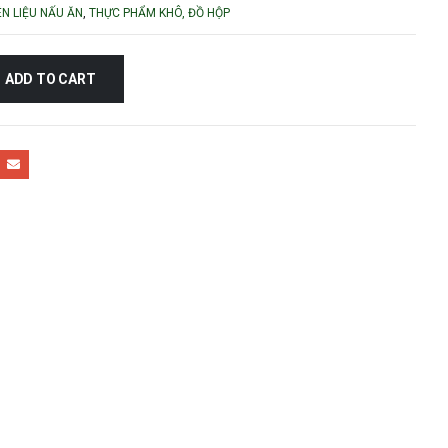
N LIỆU NẤU ĂN
,
THỰC PHẨM KHÔ, ĐỒ HỘP
ADD TO CART