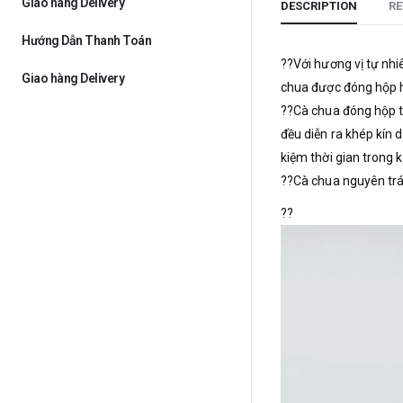
Giao hàng Delivery
DESCRIPTION
RE
Hướng Dẫn Thanh Toán
??Với hương vị tự nhi
Giao hàng Delivery
chua được đóng hộp h
??Cà chua đóng hộp th
đều diễn ra khép kín 
kiệm thời gian trong 
??Cà chua nguyên trái
??