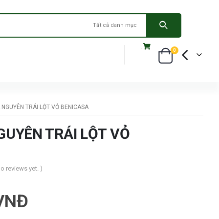
Tất cả danh mục
.
0
 NGUYÊN TRÁI LỘT VỎ BENICASA
GUYÊN TRÁI LỘT VỎ
no reviews yet. )
VNĐ