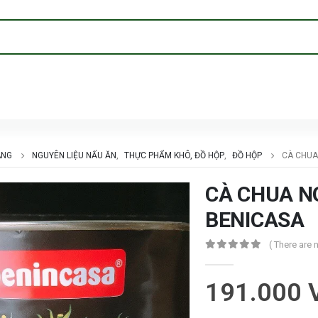
ÀNG
NGUYÊN LIỆU NẤU ĂN
,
THỰC PHẨM KHÔ, ĐỒ HỘP
,
ĐỒ HỘP
CÀ CHUA
CÀ CHUA N
BENICASA
( There are 
0
trong số 5
191.000