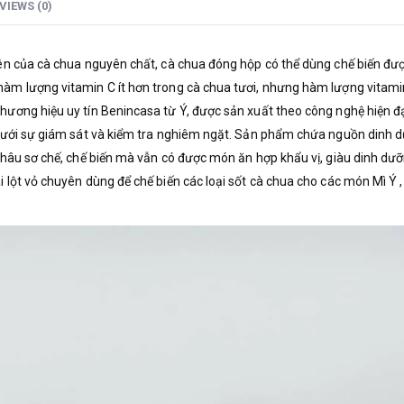
VIEWS (0)
ên của cà chua nguyên chất, cà chua đóng hộp có thể dùng chế biến đ
àm lượng vitamin C ít hơn trong cà chua tươi, nhưng hàm lượng vitamin
ương hiệu uy tín Benincasa từ Ý, được sản xuất theo công nghệ hiện đại
dưới sự giám sát và kiểm tra nghiêm ngặt. Sản phẩm chứa nguồn dinh dư
khâu sơ chế, chế biến mà vẫn có được món ăn hợp khẩu vị, giàu dinh dưỡ
 lột vỏ chuyên dùng để chế biến các loại sốt cà chua cho các món Mì Ý , n