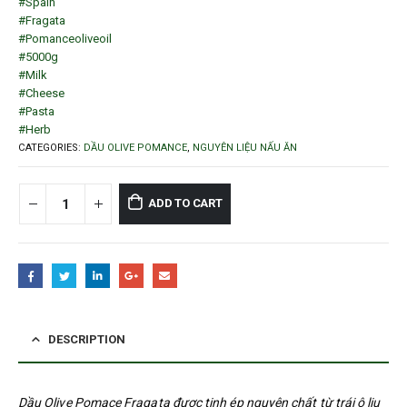
#Spain
#Fragata
#Pomanceoliveoil
#5000g
#Milk
#Cheese
#Pasta
#Herb
CATEGORIES:
DẦU OLIVE POMANCE
,
NGUYÊN LIỆU NẤU ĂN
ADD TO CART
DESCRIPTION
Dầu Olive Pomace Fragata được tinh ép nguyên chất từ trái ô liu