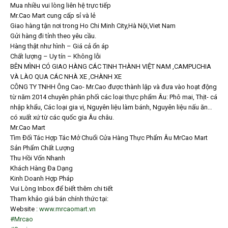
Mua nhiều vui lòng liên hệ trực tiếp
Mr.Cao Mart cung cấp sỉ và lẻ
Giao hàng tận nơi trong Ho Chi Minh City,Hà Nội,Viet Nam
Gửi hàng đi tỉnh theo yêu cầu.
Hàng thật như hình – Giá cả ổn áp
Chất lượng – Uy tín – Không lỗi
BÊN MÌNH CÓ GIAO HÀNG CÁC TINH THÀNH VIỆT NAM ,CAMPUCHIA
VÀ LÀO QUA CÁC NHÀ XE ,CHÀNH XE
CÔNG TY TNHH Ông Cao- Mr.Cao được thành lập và đưa vào hoạt động
từ năm 2014 chuyên phân phối các loại thực phẩm Âu: Phô mai, Thịt- cá
nhập khẩu, Các loại gia vị, Nguyên liệu làm bánh, Nguyên liệu nấu ăn…
có xuất xứ từ các quốc gia Âu châu.
Mr.Cao Mart
Tìm Đối Tác Hợp Tác Mở Chuổi Cửa Hàng Thực Phẩm Âu MrCao Mart
Sản Phẩm Chất Lượng
Thu Hồi Vốn Nhanh
Khách Hàng Đa Dạng
Kinh Doanh Hợp Pháp
Vui Lòng Inbox để biết thêm chi tiết
Tham khảo giá bán chính thức tại:
Website :
www.mrcaomart.vn
#Mrcao