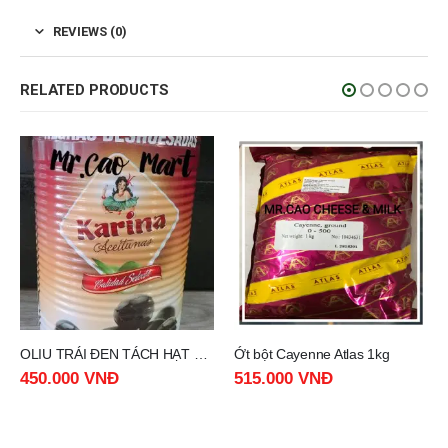
REVIEWS (0)
RELATED PRODUCTS
OLIU TRÁI ĐEN TÁCH HẠT KARINA——-PITTED BLACK OLIVE—— lon 4,3kg
Ớt bột Cayenne Atlas 1kg
450.000
VNĐ
515.000
VNĐ