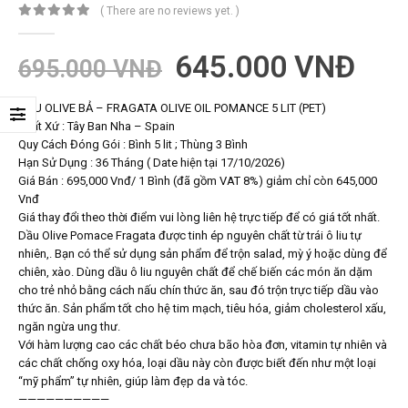
( There are no reviews yet. )
0
trong số 5
645.000
VNĐ
695.000
VNĐ
DẦU OLIVE BẢ – FRAGATA OLIVE OIL POMANCE 5 LIT (PET)
Xuất Xứ : Tây Ban Nha – Spain
Quy Cách Đóng Gói : Bình 5 lit ; Thùng 3 Bình
Hạn Sử Dụng : 36 Tháng ( Date hiện tại 17/10/2026)
Giá Bán : 695,000 Vnđ/ 1 Bình (đã gồm VAT 8%) giảm chỉ còn 645,000
Vnđ
Giá thay đổi theo thời điểm vui lòng liên hệ trực tiếp để có giá tốt nhất.
Dầu Olive Pomace Fragata được tinh ép nguyên chất từ trái ô liu tự
nhiên,. Bạn có thể sử dụng sản phẩm để trộn salad, mỳ ý hoặc dùng để
chiên, xào. Dùng dầu ô liu nguyên chất để chế biến các món ăn dặm
cho trẻ nhỏ bằng cách nấu chín thức ăn, sau đó trộn trực tiếp dầu vào
thức ăn. Sản phẩm tốt cho hệ tim mạch, tiêu hóa, giảm cholesterol xấu,
ngăn ngừa ung thư.
Với hàm lượng cao các chất béo chưa bão hòa đơn, vitamin tự nhiên và
các chất chống oxy hóa, loại dầu này còn được biết đến như một loại
“mỹ phẩm” tự nhiên, giúp làm đẹp da và tóc.
——————————