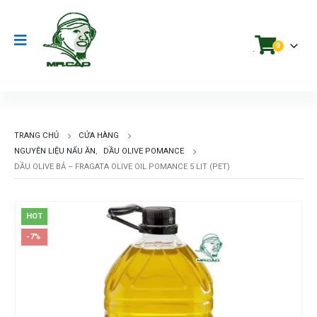
0
.
TRANG CHỦ
CỬA HÀNG
NGUYÊN LIỆU NẤU ĂN
,
DẦU OLIVE POMANCE
DẦU OLIVE BẢ – FRAGATA OLIVE OIL POMANCE 5 LIT (PET)
HOT
-7%