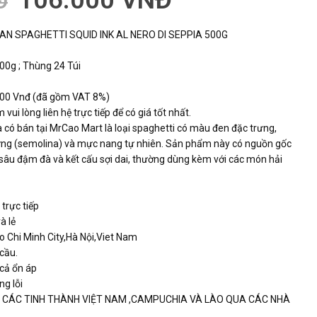
106.000
VNĐ
Đ
IAN SPAGHETTI SQUID INK AL NERO DI SEPPIA 500G
00g ; Thùng 24 Túi
,000 Vnđ (đã gồm VAT 8%)
 vui lòng liên hệ trực tiếp để có giá tốt nhất.
 có bán tại MrCao Mart là loại spaghetti có màu đen đặc trưng,
cứng (semolina) và mực nang tự nhiên. Sản phẩm này có nguồn gốc
 sâu đậm đà và kết cấu sợi dai, thường dùng kèm với các món hải
 trực tiếp
à lẻ
o Chi Minh City,Hà Nội,Viet Nam
 cầu.
 cả ổn áp
ng lỗi
G CÁC TINH THÀNH VIỆT NAM ,CAMPUCHIA VÀ LÀO QUA CÁC NHÀ