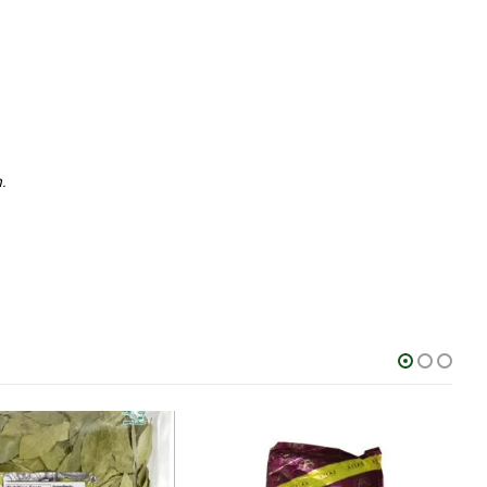
.
-13%