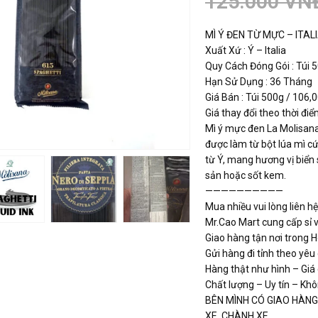
125.000
VN
MÌ Ý ĐEN TỪ MỰC – ITAL
Xuất Xứ : Ý – Italia
Quy Cách Đóng Gói : Túi 5
Hạn Sử Dụng : 36 Tháng
Giá Bán : Túi 500g / 106
Giá thay đổi theo thời điểm
Mì ý mực đen La Molisana
được làm từ bột lúa mì 
từ Ý, mang hương vị biển
sản hoặc sốt kem.
——————————
Mua nhiều vui lòng liên hệ
Mr.Cao Mart cung cấp sỉ v
Giao hàng tận nơi trong H
Gửi hàng đi tỉnh theo yêu
Hàng thật như hình – Giá
Chất lượng – Uy tín – Khô
BÊN MÌNH CÓ GIAO HÀN
XE ,CHÀNH XE