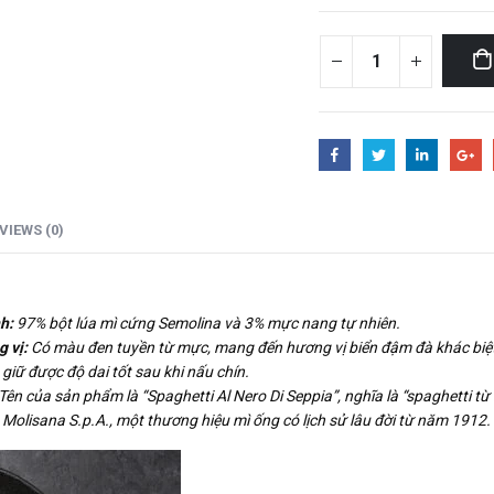
VIEWS (0)
h:
97% bột lúa mì cứng Semolina và 3% mực nang tự nhiên.
 vị:
Có màu đen tuyền từ mực, mang đến hương vị biển đậm đà khác biệt 
giữ được độ dai tốt sau khi nấu chín.
Tên của sản phẩm là “Spaghetti Al Nero Di Seppia”, nghĩa là “spaghetti t
Molisana S.p.A., một thương hiệu mì ống có lịch sử lâu đời từ năm 1912.