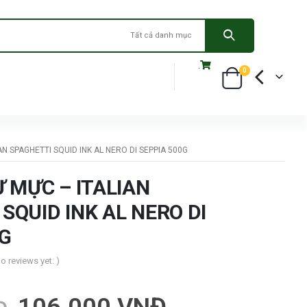
Tất cả danh mục
.
0
AN SPAGHETTI SQUID INK AL NERO DI SEPPIA 500G
Ừ MỰC – ITALIAN
SQUID INK AL NERO DI
0G
no reviews yet. )