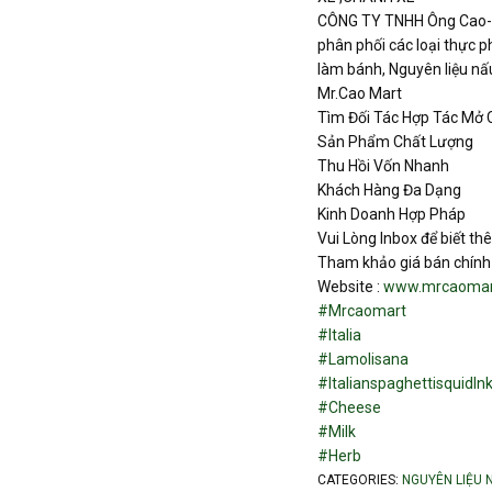
CÔNG TY TNHH Ông Cao- 
phân phối các loại thực p
làm bánh, Nguyên liệu nấ
Mr.Cao Mart
Tìm Đối Tác Hợp Tác Mở
Sản Phẩm Chất Lượng
Thu Hồi Vốn Nhanh
Khách Hàng Đa Dạng
Kinh Doanh Hợp Pháp
Vui Lòng Inbox để biết thê
Tham khảo giá bán chính 
Website :
www.mrcaomar
#Mrcaomart
#Italia
#Lamolisana
#ItalianspaghettisquidIn
#Cheese
#Milk
#Herb
CATEGORIES:
NGUYÊN LIỆU 