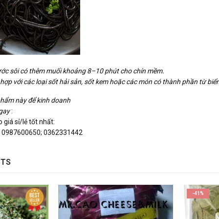
ước sôi có thêm muối khoảng 8–10 phút cho chín mềm.
 hợp với các loại sốt hải sản, sốt kem hoặc các món có thành phần từ biển
phẩm này để kinh doanh
ngay
:
giá sỉ/lẻ tốt nhất:
 ; 0987600650; 0362331442
CTS
-41%