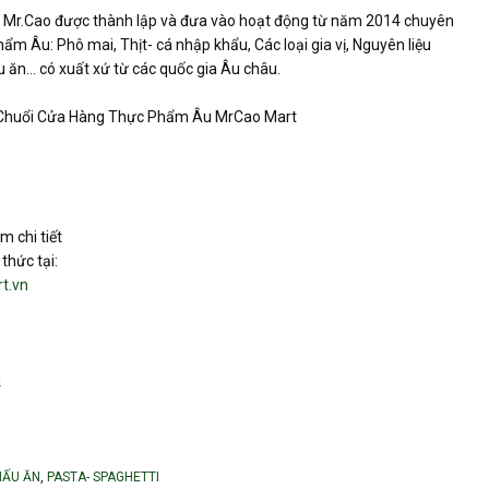
Mr.Cao được thành lập và đưa vào hoạt động từ năm 2014 chuyên
hẩm Âu: Phô mai, Thịt- cá nhập khẩu, Các loại gia vị, Nguyên liệu
u ăn… có xuất xứ từ các quốc gia Âu châu.
 Chuổi Cửa Hàng Thực Phẩm Âu MrCao Mart
m chi tiết
thức tại:
t.vn
k
NẤU ĂN
,
PASTA- SPAGHETTI