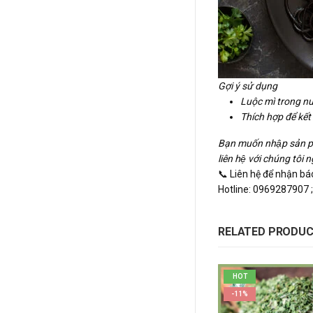
Gợi ý sử dụng
Luộc mì trong n
Thích hợp để kết
Bạn muốn nhập sản 
liên hệ với chúng tôi 
📞 Liên hệ để nhận báo 
Hotline: 0969287907
RELATED PRODU
HOT
-11%