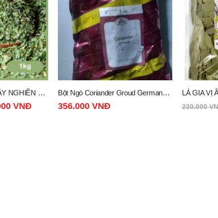
Bột Ngò Coriander Groud Germany Atlas bao 1kg
LÁ GIA VỊ ÂU NGUYỆT QUẾ – BAY LEAVES WHOLE INDIA 500G
Bột Quế C
135.000
VNĐ
558.000
230.000
VNĐ