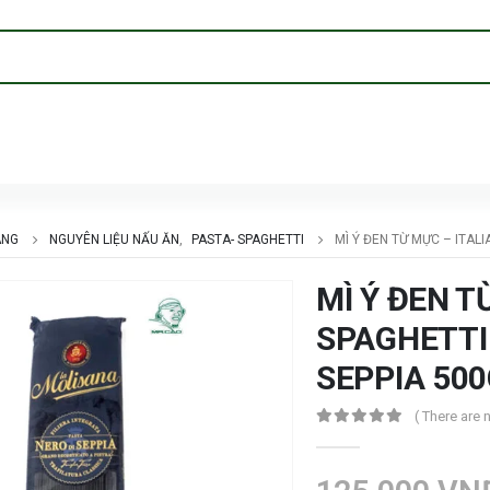
ÀNG
NGUYÊN LIỆU NẤU ĂN
,
PASTA- SPAGHETTI
MÌ Ý ĐEN TỪ MỰC – ITALI
MÌ Ý ĐEN T
SPAGHETTI 
SEPPIA 50
( There are 
0
trong số 5