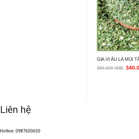
GIA VỊ ÂU LÁ MÙI TÂY NGHIỀN – PARSLEY RUBBED INDIA 500G
340.000
VNĐ
356.000
VNĐ
380.000
VNĐ
Liên hệ
Hotline: 0987600650