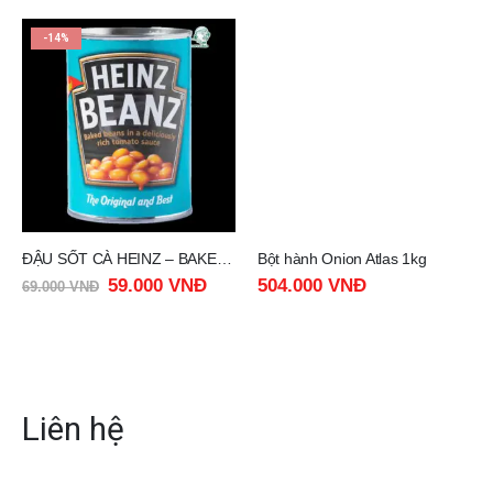
-14%
ĐẬU SỐT CÀ HEINZ – BAKED BEANS HEINZ 415G
Bột hành Onion Atlas 1kg
59.000
VNĐ
504.000
VNĐ
69.000
VNĐ
Liên hệ