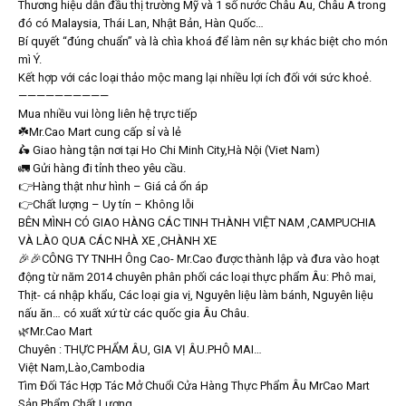
Thương hiệu dẫn đầu thị trường Mỹ và 1 số nước Châu Âu, Châu Á trong
đó có Malaysia, Thái Lan, Nhật Bản, Hàn Quốc…
Bí quyết “đúng chuẩn” và là chìa khoá để làm nên sự khác biệt cho món
mì Ý.
Kết hợp với các loại thảo mộc mang lại nhiều lợi ích đối với sức khoẻ.
——————————
Mua nhiều vui lòng liên hệ trực tiếp
☘️Mr.Cao Mart cung cấp sỉ và lẻ
🛵 Giao hàng tận nơi tại Ho Chi Minh City,Hà Nội (Viet Nam)
🚛 Gửi hàng đi tỉnh theo yêu cầu.
👉Hàng thật như hình – Giá cả ổn áp
👉Chất lượng – Uy tín – Không lỗi
BÊN MÌNH CÓ GIAO HÀNG CÁC TINH THÀNH VIỆT NAM ,CAMPUCHIA
VÀ LÀO QUA CÁC NHÀ XE ,CHÀNH XE
🎉🎉CÔNG TY TNHH Ông Cao- Mr.Cao được thành lập và đưa vào hoạt
động từ năm 2014 chuyên phân phối các loại thực phẩm Âu: Phô mai,
Thịt- cá nhập khẩu, Các loại gia vị, Nguyên liệu làm bánh, Nguyên liệu
nấu ăn… có xuất xứ từ các quốc gia Âu Châu.
🌿Mr.Cao Mart
Chuyên : THỰC PHẨM ÂU, GIA VỊ ÂU.PHÔ MAI…
Việt Nam,Lào,Cambodia
Tìm Đối Tác Hợp Tác Mở Chuổi Cửa Hàng Thực Phẩm Âu MrCao Mart
Sản Phẩm Chất Lượng