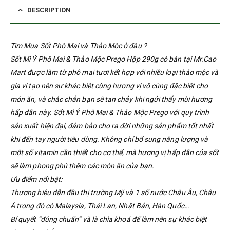
DESCRIPTION
Tìm Mua Sốt Phô Mai và Thảo Mộc ở đâu ?
Sốt Mì Ý Phô Mai & Thảo Mộc Prego Hộp 290g có bán tại Mr.Cao
Mart được làm từ phô mai tươi kết hợp với nhiều loại thảo mộc và
gia vị tạo nên sự khác biệt cùng hương vị vô cùng đặc biệt cho
món ăn, và chắc chắn bạn sẽ tan chảy khi ngửi thấy mùi hương
hấp dẫn này. Sốt Mì Ý Phô Mai & Thảo Mộc Prego với quy trình
sản xuất hiện đại, đảm bảo cho ra đời những sản phẩm tốt nhất
khi đến tay người tiêu dùng. Không chỉ bổ sung năng lượng và
một số vitamin cần thiết cho cơ thể, mà hương vị hấp dẫn của sốt
sẽ làm phong phú thêm các món ăn của bạn.
Ưu điểm nổi bật:
Thương hiệu dẫn đầu thị trường Mỹ và 1 số nước Châu Âu, Châu
Á trong đó có Malaysia, Thái Lan, Nhật Bản, Hàn Quốc…
Bí quyết “đúng chuẩn” và là chìa khoá để làm nên sự khác biệt