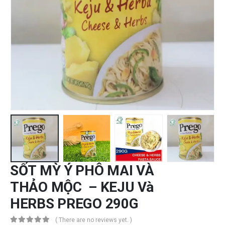
SỐT MỲ Ý PHÔ MAI VÀ
THẢO MỘC – KEJU Và
HERBS PREGO 290G
( There are no reviews yet. )