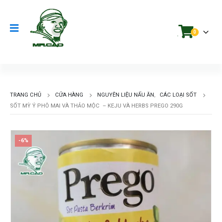
0
.
TRANG CHỦ
CỬA HÀNG
NGUYÊN LIỆU NẤU ĂN
,
CÁC LOẠI SỐT
SỐT MỲ Ý PHÔ MAI VÀ THẢO MỘC – KEJU VÀ HERBS PREGO 290G
-6%