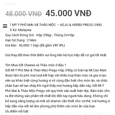
0
trong số 5
45.000
VNĐ
48.000
VNĐ
SỐT MỲ Ý PHÔ MAI VÀ THẢO MỘC – KEJU & HERBS PREGO 290G
Xuất Xứ :Malaysia
Quy Cách Đóng Gói : Hộp 290gr ; Thùng 24 Hộp
Hạn Sử Dụng : 2 Năm
Giá Bán : 45,000/ 1 hộp (đã gồm VAT 8%)
Giá thay đổi theo thời điểm vui lòng liên hệ trực tiếp để có giá tốt nhất.
Tìm Mua Sốt Cheese và Thảo mộc ở đâu ?
Sốt Mì Ý Phô Mai & Thảo Mộc Prego Hộp 290g có bán tại Mr.Cao Mart
được làm từ phô mai tươi kết hợp với nhiều loại thảo mộc và gia vị tạo
nên sự khác biệt cùng hương vị vô cùng đặc biệt cho món ăn, và chắc
chắn bạn sẽ tan chảy khi ngửi thấy mùi hương hấp dẫn này. Sốt Mì Ý
Phô Mai & Thảo Mộc Prego với quy trình sản xuất hiện đại, đảm bảo cho
ra đời những sản phẩm tốt nhất khi đến tay người tiêu dùng. Không chỉ
bổ sung năng lượng và một số vitamin cần thiết cho cơ thể, mà hương vị
hấp dẫn của sốt sẽ làm phong phú thêm các món ăn của bạn.
Ưu điểm nổi bật: