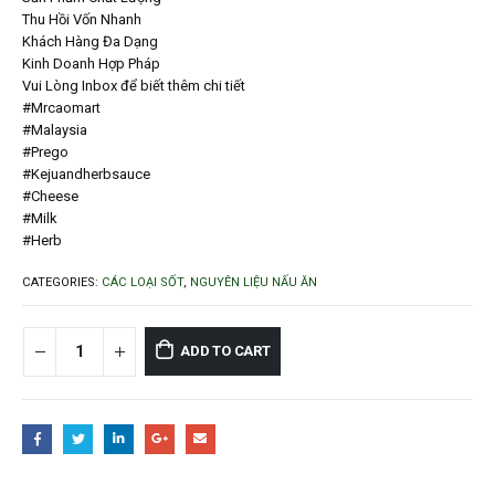
Thu Hồi Vốn Nhanh
Khách Hàng Đa Dạng
Kinh Doanh Hợp Pháp
Vui Lòng Inbox để biết thêm chi tiết
#Mrcaomart
#Malaysia
#Prego
#Kejuandherbsauce
#Cheese
#Milk
#Herb
CATEGORIES:
CÁC LOẠI SỐT
,
NGUYÊN LIỆU NẤU ĂN
ADD TO CART