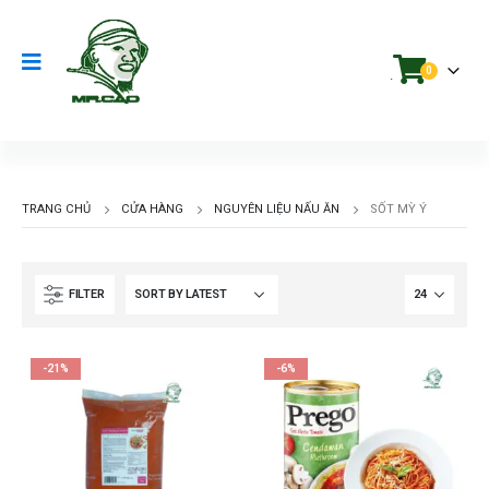
0
.
TRANG CHỦ
CỬA HÀNG
NGUYÊN LIỆU NẤU ĂN
SỐT MỲ Ý
FILTER
-21%
-6%