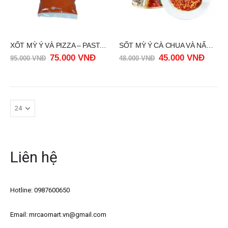
XỐT MỲ Ý VÀ PIZZA – PASTA SAUCE FARINA TÚI 1KG
SỐT MỲ Ý CÀ CHUA VÀ NẤM – TOMATO VÀ MUSHROOM PASTA SAUCE PREGO 300 G
75.000
VNĐ
45.000
VNĐ
95.000
VNĐ
48.000
VNĐ
Liên hệ
Hotline: 0987600650
Email: mrcaomart.vn@gmail.com