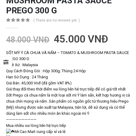
MUSHROOM PASTA SAUCE
PREGO 300 G
( There are no reviews yet. )
0
trong số 5
45.000
VNĐ
48.000
VNĐ
SỐT MỲ Ý CÀ CHUA VÀ NẤM – TOMATO & MUSHROOM PASTA SAUCE
PREGO 300 G
Xuất Xứ : Malaysia
Quy Cách Đóng Gói : Hộp 300g; Thùng 24 Hộp
Hạn Sử Dụng : 24 Tháng
Giá Bán :45,000 Vnđ (đã gồm VAT 8%)
Giá thay đổi theo thời điểm vui lòng liên hệ trực tiếp để có giá tốt nhất.
Sốt Prego cà chua nấm là một loại sốt mì Ý làm sẵn, kết hợp hương vị cà
chua chín mọng và nấm. Sản phẩm có nguồn gốc từ thương hiệu Prego
(Mỹ) nhưng được sản xuất tại Malaysia, tiện lợi, dễ sử dụng và có thể
dùng làm sốt cho nhiều món ăn khác ngoài mì Ý.
——————————
Mua nhiều vui lòng liên hệ trực tiếp
Mr.Cao Mart cung cấp sỉ và lẻ