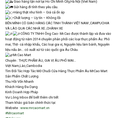
Giao hàng tận nơi tại Ho Chi Minh City,Hà Nội (Viet Nam)
Gửi hàng đi tỉnh theo yêu cầu.
Hàng thật như hình – Giá cả ổn áp
Chất lượng – Uy tín – Không lỗi
BÊN MÌNH CÓ GIAO HÀNG CÁC TINH THÀNH VIỆT NAM ,CAMPUCHIA
VÀ LÀO QUA CÁC NHÀ XE ,CHÀNH XE
CÔNG TY TNHH Ông Cao- Mr.Cao được thành lập và đưa vào
hoạt động từ năm 2014 chuyên phân phối các loại thực phẩm Âu: Phô
mai, Thịt- cá nhập khẩu, Các loại gia vị, Nguyên liệu làm bánh, Nguyên
liệu nấu ăn… có xuất xứ từ các quốc gia Âu Châu.
Mr.Cao Mart
Chuyên : THỰC PHẨM ÂU, GIA VỊ ÂU.PHÔ MAI…
Việt Nam,Lào,Cambodia
Tìm Đối Tác Hợp Tác Mở Chuổi Cửa Hàng Thực Phẩm Âu MrCao Mart
Sản Phẩm Chất Lượng
Thu Hồi Vốn Nhanh
Khách Hàng Đa Dạng
Kinh Doanh Hợp Pháp
Vui Lòng Inbox để biết thêm chi tiết
Tham khảo giá bán chính thức tại:
Website :
www.mrcaomart.vn
#Mrcaomart