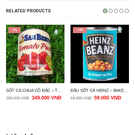
RELATED PRODUCTS
-14%
-15%
ĐẬU SỐT CÀ HEINZ – BAKED BEANS HEINZ 415G
NƯỚC TINH KHIẾT – HOLLAND WATER 1500ML
59.000
VNĐ
55.000
VNĐ
69.000
VNĐ
65.000
VNĐ