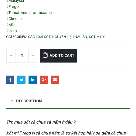
#Malaysia
#Prego
#Tomatomushroomsauce
#Cheese
#Milk
#Herb
CATEGORIES:
CÁC LOẠI SỐT
,
NGUYÊN LIỆU NẤU ĂN
,
SỐT MỲ Ý
ADD TO CART
DESCRIPTION
Tìm mua sốt cà chua và nấm ở đâu ?
Xốt mì Prego vị cà chua nấm là sự kết hợp hài hòa giữa cà chua