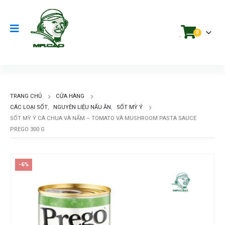
0
.
TRANG CHỦ
CỬA HÀNG
CÁC LOẠI SỐT
,
NGUYÊN LIỆU NẤU ĂN
,
SỐT MỲ Ý
SỐT MỲ Ý CÀ CHUA VÀ NẤM – TOMATO VÀ MUSHROOM PASTA SAUCE
PREGO 300 G
-6%