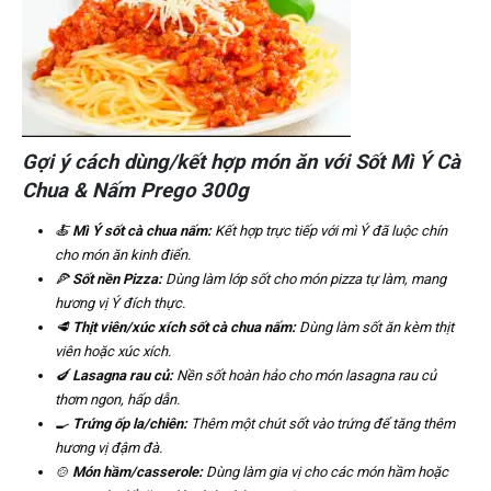
Gợi ý cách dùng/kết hợp món ăn với Sốt Mì Ý Cà
Chua & Nấm Prego 300g
🍝
Mì Ý sốt cà chua nấm:
Kết hợp trực tiếp với mì Ý đã luộc chín
cho món ăn kinh điển.
🍕
Sốt nền Pizza:
Dùng làm lớp sốt cho món pizza tự làm, mang
hương vị Ý đích thực.
🥩
Thịt viên/xúc xích sốt cà chua nấm:
Dùng làm sốt ăn kèm thịt
viên hoặc xúc xích.
🍆
Lasagna rau củ:
Nền sốt hoàn hảo cho món lasagna rau củ
thơm ngon, hấp dẫn.
🍳
Trứng ốp la/chiên:
Thêm một chút sốt vào trứng để tăng thêm
hương vị đậm đà.
🍲
Món hầm/casserole:
Dùng làm gia vị cho các món hầm hoặc